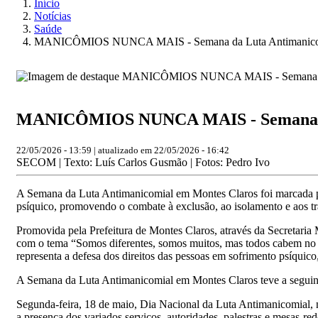
Início
Notícias
Saúde
MANICÔMIOS NUNCA MAIS - Semana da Luta Antimanicomial d
MANICÔMIOS NUNCA MAIS - Semana da Lu
22/05/2026 - 13:59 | atualizado em 22/05/2026 - 16:42
SECOM | Texto: Luís Carlos Gusmão | Fotos: Pedro Ivo
A Semana da Luta Antimanicomial em Montes Claros foi marcada pel
psíquico, promovendo o combate à exclusão, ao isolamento e aos tr
Promovida pela Prefeitura de Montes Claros, através da Secretari
com o tema “Somos diferentes, somos muitos, mas todos cabem no m
representa a defesa dos direitos das pessoas em sofrimento psíqui
A Semana da Luta Antimanicomial em Montes Claros teve a seguin
Segunda-feira, 18 de maio, Dia Nacional da Luta Antimanicomial, n
a presença dos variados serviços, autoridades, palestras e mesas-re