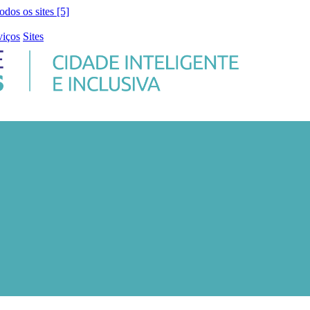
todos os sites [5]
viços
Sites