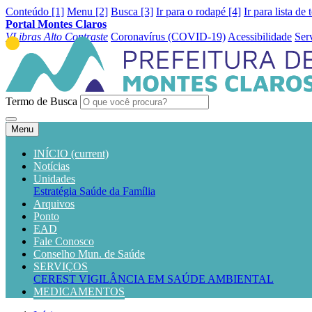
Conteúdo [1]
Menu [2]
Busca [3]
Ir para o rodapé [4]
Ir para lista de 
Portal Montes Claros
VLibras
Alto Contraste
Coronavírus (COVID-19)
Acessibilidade
Ser
Termo de Busca
Menu
INÍCIO
(current)
Notícias
Unidades
Estratégia Saúde da Família
Arquivos
Ponto
EAD
Fale Conosco
Conselho Mun. de Saúde
SERVIÇOS
CEREST
VIGILÂNCIA EM SAÚDE AMBIENTAL
MEDICAMENTOS