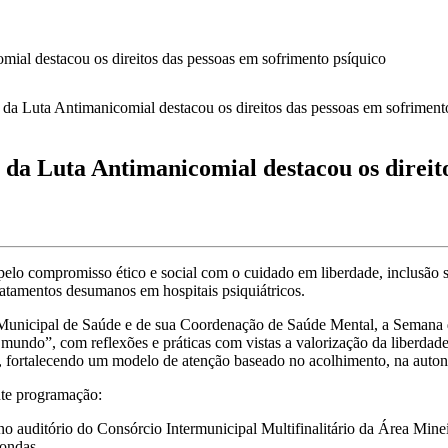
estacou os direitos das pessoas em sofrimento psíquico
ta Antimanicomial destacou os direitos 
o compromisso ético e social com o cuidado em liberdade, inclusão so
atamentos desumanos em hospitais psiquiátricos.
a Municipal de Saúde e de sua Coordenação de Saúde Mental, a Semana
undo”, com reflexões e práticas com vistas a valorização da liberdad
co, fortalecendo um modelo de atenção baseado no acolhimento, na auto
te programação:
o auditório do Consórcio Intermunicipal Multifinalitário da Área Minei
dondas.