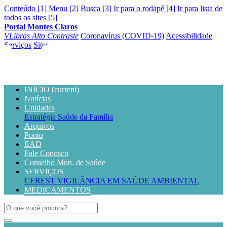
Conteúdo [1]
Menu [2]
Busca [3]
Ir para o rodapé [4]
Ir para lista de
todos os sites [5]
Portal Montes Claros
VLibras
Alto Contraste
Coronavírus (COVID-19)
Acessibilidade
Serviços
Sites
INÍCIO
(current)
Notícias
Unidades
Estratégia Saúde da Família
Arquivos
Ponto
EAD
Fale Conosco
Conselho Mun. de Saúde
SERVIÇOS
CEREST
VIGILÂNCIA EM SAÚDE AMBIENTAL
MEDICAMENTOS