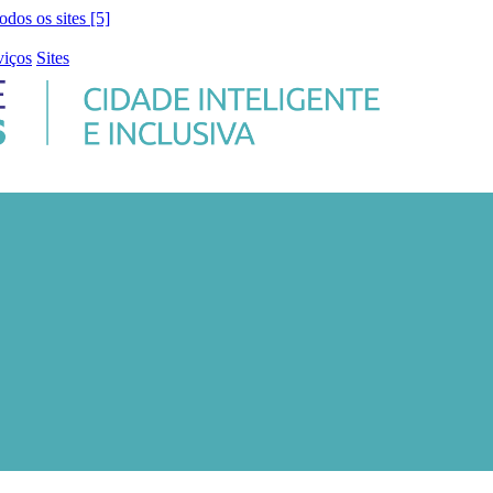
todos os sites [5]
viços
Sites