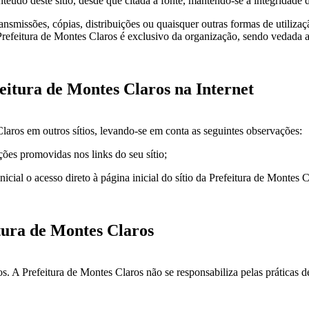
nteúdo deste sítio, desde que citada a fonte, mantendo-se a integridade d
smissões, cópias, distribuições ou quaisquer outras formas de utilizaç
refeitura de Montes Claros é exclusivo da organização, sendo vedada a s
efeitura de Montes Claros na Internet
 Claros em outros sítios, levando-se em conta as seguintes observações:
ções promovidas nos links do seu sítio;
cial o acesso direto à página inicial do sítio da Prefeitura de Montes 
itura de Montes Claros
os. A Prefeitura de Montes Claros não se responsabiliza pelas práticas d