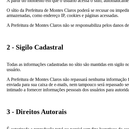
A partir do momento em que o usuário acessa o sítio, automaticame
O sítio da Prefeitura de Montes Claros poderá se recusar ou impedi
armazenadas, como endereço IP, cookies e páginas acessadas.
A Prefeitura de Montes Claros não se responsabiliza pelos danos dec
2 - Sigilo Cadastral
Todas as informações cadastradas no sítio são mantidas em sigilo 
usuário.
A Prefeitura de Montes Claros não repassará nenhuma informação f
enviada para sua caixa de e-mails, nem tampouco será repassado seu 
intimado a fornecer informações pessoais dos usuários para autori
3 - Direitos Autorais