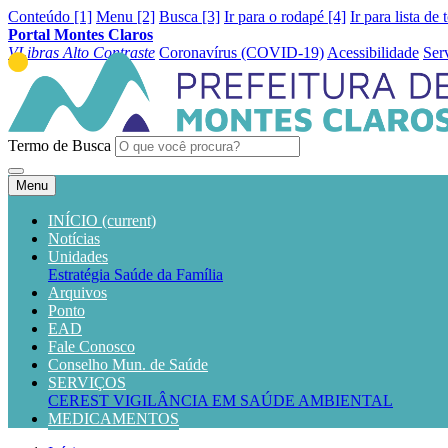
Conteúdo [1]
Menu [2]
Busca [3]
Ir para o rodapé [4]
Ir para lista de 
Portal Montes Claros
VLibras
Alto Contraste
Coronavírus (COVID-19)
Acessibilidade
Ser
Termo de Busca
Menu
INÍCIO
(current)
Notícias
Unidades
Estratégia Saúde da Família
Arquivos
Ponto
EAD
Fale Conosco
Conselho Mun. de Saúde
SERVIÇOS
CEREST
VIGILÂNCIA EM SAÚDE AMBIENTAL
MEDICAMENTOS