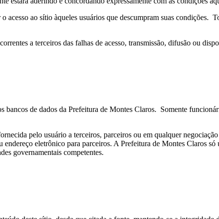
nte estará aderindo e concordando expressamente com as condições aqu
r o acesso ao sítio àqueles usuários que descumpram suas condições. T
orrentes a terceiros das falhas de acesso, transmissão, difusão ou dispo
nos bancos de dados da Prefeitura de Montes Claros. Somente funcionári
ornecida pelo usuário a terceiros, parceiros ou em qualquer negociaçã
endereço eletrônico para parceiros. A Prefeitura de Montes Claros só ut
dades governamentais competentes.