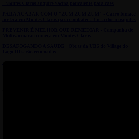
- Montes Claros adquire vacina polivalente para cães
PARA ACABAR COM O "ZUM ZUM ZUM" - Carro fumacê
acelera em Montes Claros para combater a farra dos mosquitos
PREVENIR É MELHOR QUE REMEDIAR - Campanha de
Multivacinação começa em Montes Claros
DESAFOGANDO A SAÚDE - Obras da UBS do Village do
Lago III serão retomadas
TODAS AS NOTÍCIAS
ACESSO RÁPIDO
Sistema Ponto Eletrônico
Mais Saúde Digital
Contracheque
Lista de Ramais