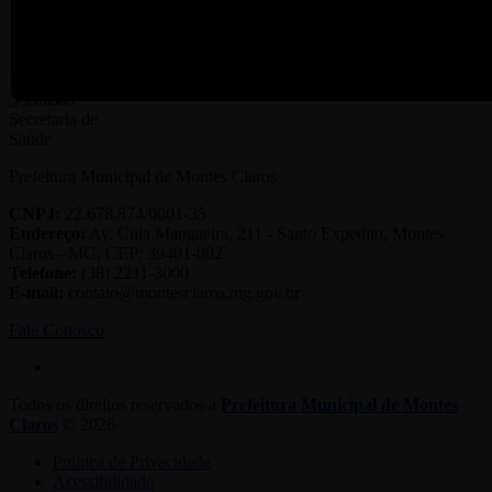
eSus
Abrir Chamado T.I Saúde
VER TODOS
Prefeitura Municipal de Montes Claros
CNPJ:
22.678.874/0001-35
Endereço:
Av. Cula Mangaeira, 211 - Santo Expedito, Montes
Claros - MG, CEP: 39401-002
Telefone:
(38) 2211-3000
E-mail:
contato@montesclaros.mg.gov.br
Fale Conosco
Todos os direitos reservados a
Prefeitura Municipal de Montes
Claros
© 2026
Política de Privacidade
Acessibilidade