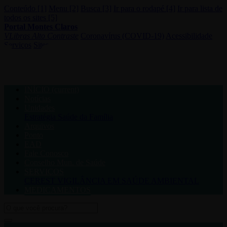
Conteúdo [1]
Menu [2]
Busca [3]
Ir para o rodapé [4]
Ir para lista de
todos os sites [5]
Portal Montes Claros
VLibras
Alto Contraste
Coronavírus (COVID-19)
Acessibilidade
Serviços
Sites
INÍCIO
(current)
Notícias
Unidades
Estratégia Saúde da Família
Arquivos
Ponto
EAD
Fale Conosco
Conselho Mun. de Saúde
SERVIÇOS
CEREST
VIGILÂNCIA EM SAÚDE AMBIENTAL
MEDICAMENTOS