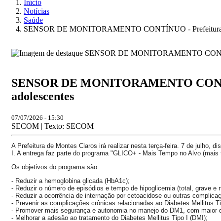
Início
Notícias
Saúde
SENSOR DE MONITORAMENTO CONTÍNUO - Prefeitura entrega d
SENSOR DE MONITORAMENTO CONTÍNUO - P
adolescentes
07/07/2026 - 15:30
SECOM | Texto: SECOM
A Prefeitura de Montes Claros irá realizar nesta terça-feira. 7 de julho,
I. A entrega faz parte do programa "GLICO+ - Mais Tempo no Alvo (mais te
Os objetivos do programa são:
- Reduzir a hemoglobina glicada (HbA1c);
- Reduzir o número de episódios e tempo de hipoglicemia (total, grave e 
- Reduzir a ocorrência de internação por cetoacidose ou outras complica
- Prevenir as complicações crônicas relacionadas ao Diabetes Mellitus Ti
- Promover mais segurança e autonomia no manejo do DM1, com maior qua
- Melhorar a adesão ao tratamento do Diabetes Mellitus Tipo I (DMI);