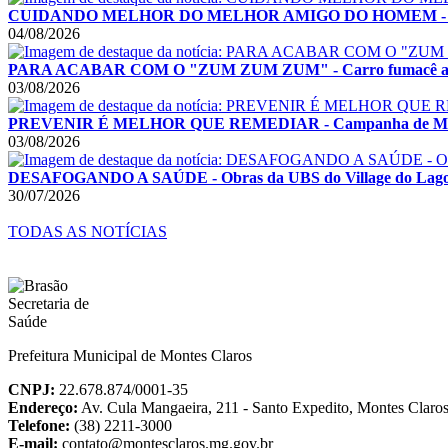
CUIDANDO MELHOR DO MELHOR AMIGO DO HOMEM - Montes C
04/08/2026
PARA ACABAR COM O "ZUM ZUM ZUM" - Carro fumacê acelera
03/08/2026
PREVENIR É MELHOR QUE REMEDIAR - Campanha de Multiv
03/08/2026
DESAFOGANDO A SAÚDE - Obras da UBS do Village do Lago I
30/07/2026
TODAS AS NOTÍCIAS
Prefeitura Municipal de Montes Claros
CNPJ:
22.678.874/0001-35
Endereço:
Av. Cula Mangaeira, 211 - Santo Expedito, Montes Clar
Telefone:
(38) 2211-3000
E-mail:
contato@montesclaros.mg.gov.br