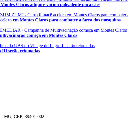
laros adquire vacina polivalente para cães
 em Montes Claros para combater a farra dos mosquitos
acinação começa em Montes Claros
II serão retomadas
os - MG, CEP: 39401-002