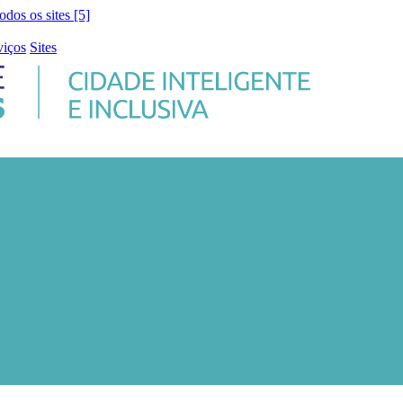
todos os sites [5]
viços
Sites