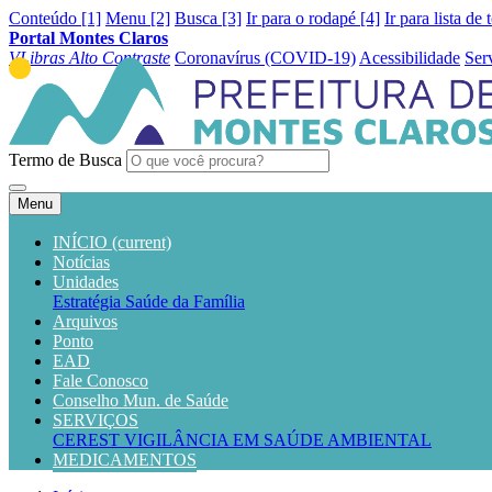
Conteúdo [1]
Menu [2]
Busca [3]
Ir para o rodapé [4]
Ir para lista de 
Portal Montes Claros
VLibras
Alto Contraste
Coronavírus (COVID-19)
Acessibilidade
Ser
Termo de Busca
Menu
INÍCIO
(current)
Notícias
Unidades
Estratégia Saúde da Família
Arquivos
Ponto
EAD
Fale Conosco
Conselho Mun. de Saúde
SERVIÇOS
CEREST
VIGILÂNCIA EM SAÚDE AMBIENTAL
MEDICAMENTOS