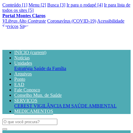
Conteúdo [1]
Menu [2]
Busca [3]
Ir para o rodapé [4]
Ir para lista de
todos os sites [5]
Portal Montes Claros
VLibras
Alto Contraste
Coronavírus (COVID-19)
Acessibilidade
Serviços
Sites
INÍCIO
(current)
Notícias
Unidades
Estratégia Saúde da Família
Arquivos
Ponto
EAD
Fale Conosco
Conselho Mun. de Saúde
SERVIÇOS
CEREST
VIGILÂNCIA EM SAÚDE AMBIENTAL
MEDICAMENTOS