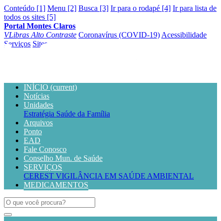
Conteúdo [1]
Menu [2]
Busca [3]
Ir para o rodapé [4]
Ir para lista de
todos os sites [5]
Portal Montes Claros
VLibras
Alto Contraste
Coronavírus (COVID-19)
Acessibilidade
Serviços
Sites
INÍCIO
(current)
Notícias
Unidades
Estratégia Saúde da Família
Arquivos
Ponto
EAD
Fale Conosco
Conselho Mun. de Saúde
SERVIÇOS
CEREST
VIGILÂNCIA EM SAÚDE AMBIENTAL
MEDICAMENTOS