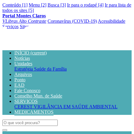
Conteúdo [1]
Menu [2]
Busca [3]
Ir para o rodapé [4]
Ir para lista de
todos os sites [5]
Portal Montes Claros
VLibras
Alto Contraste
Coronavírus (COVID-19)
Acessibilidade
Serviços
Sites
INÍCIO
(current)
Notícias
Unidades
Estratégia Saúde da Família
Arquivos
Ponto
EAD
Fale Conosco
Conselho Mun. de Saúde
SERVIÇOS
CEREST
VIGILÂNCIA EM SAÚDE AMBIENTAL
MEDICAMENTOS