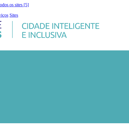
todos os sites [5]
viços
Sites