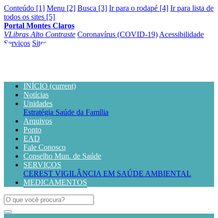
Conteúdo [1]
Menu [2]
Busca [3]
Ir para o rodapé [4]
Ir para lista de
todos os sites [5]
Portal Montes Claros
VLibras
Alto Contraste
Coronavírus (COVID-19)
Acessibilidade
Serviços
Sites
INÍCIO
(current)
Notícias
Unidades
Estratégia Saúde da Família
Arquivos
Ponto
EAD
Fale Conosco
Conselho Mun. de Saúde
SERVIÇOS
CEREST
VIGILÂNCIA EM SAÚDE AMBIENTAL
MEDICAMENTOS