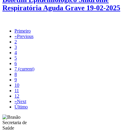
Respiratória Aguda Grave 19-02-2025
Primeiro
«
Previous
2
3
4
5
6
7
(current)
8
9
10
11
12
»
Next
Último