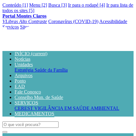
Conteúdo [1]
Menu [2]
Busca [3]
Ir para o rodapé [4]
Ir para lista de
todos os sites [5]
Portal Montes Claros
VLibras
Alto Contraste
Coronavírus (COVID-19)
Acessibilidade
Serviços
Sites
INÍCIO
(current)
Notícias
Unidades
Estratégia Saúde da Família
Arquivos
Ponto
EAD
Fale Conosco
Conselho Mun. de Saúde
SERVIÇOS
CEREST
VIGILÂNCIA EM SAÚDE AMBIENTAL
MEDICAMENTOS