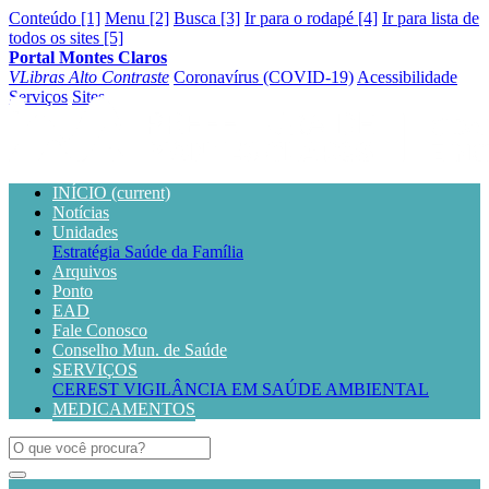
Conteúdo [1]
Menu [2]
Busca [3]
Ir para o rodapé [4]
Ir para lista de
todos os sites [5]
Portal Montes Claros
VLibras
Alto Contraste
Coronavírus (COVID-19)
Acessibilidade
Serviços
Sites
INÍCIO
(current)
Notícias
Unidades
Estratégia Saúde da Família
Arquivos
Ponto
EAD
Fale Conosco
Conselho Mun. de Saúde
SERVIÇOS
CEREST
VIGILÂNCIA EM SAÚDE AMBIENTAL
MEDICAMENTOS