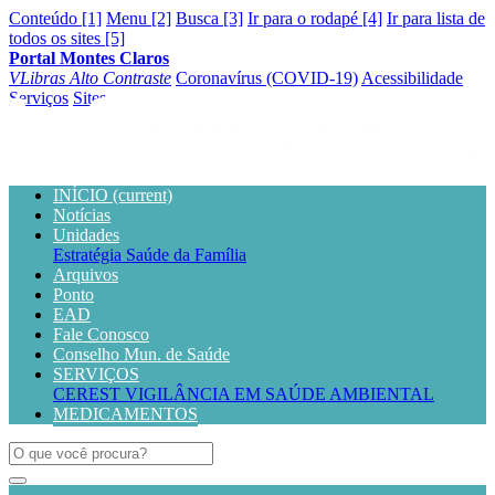
Conteúdo [1]
Menu [2]
Busca [3]
Ir para o rodapé [4]
Ir para lista de
todos os sites [5]
Portal Montes Claros
VLibras
Alto Contraste
Coronavírus (COVID-19)
Acessibilidade
Serviços
Sites
INÍCIO
(current)
Notícias
Unidades
Estratégia Saúde da Família
Arquivos
Ponto
EAD
Fale Conosco
Conselho Mun. de Saúde
SERVIÇOS
CEREST
VIGILÂNCIA EM SAÚDE AMBIENTAL
MEDICAMENTOS