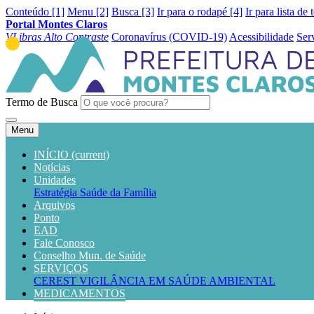
Conteúdo [1]
Menu [2]
Busca [3]
Ir para o rodapé [4]
Ir para lista de 
Portal Montes Claros
VLibras
Alto Contraste
Coronavírus (COVID-19)
Acessibilidade
Ser
Termo de Busca
Menu
INÍCIO
(current)
Notícias
Unidades
Estratégia Saúde da Família
Arquivos
Ponto
EAD
Fale Conosco
Conselho Mun. de Saúde
SERVIÇOS
CEREST
VIGILÂNCIA EM SAÚDE AMBIENTAL
MEDICAMENTOS