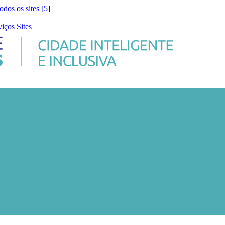
todos os sites [5]
viços
Sites