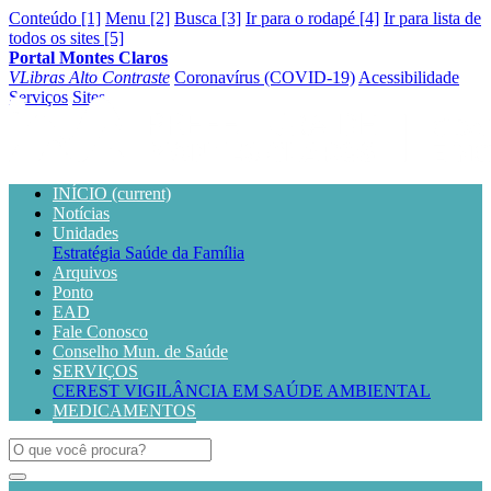
Conteúdo [1]
Menu [2]
Busca [3]
Ir para o rodapé [4]
Ir para lista de
todos os sites [5]
Portal Montes Claros
VLibras
Alto Contraste
Coronavírus (COVID-19)
Acessibilidade
Serviços
Sites
INÍCIO
(current)
Notícias
Unidades
Estratégia Saúde da Família
Arquivos
Ponto
EAD
Fale Conosco
Conselho Mun. de Saúde
SERVIÇOS
CEREST
VIGILÂNCIA EM SAÚDE AMBIENTAL
MEDICAMENTOS