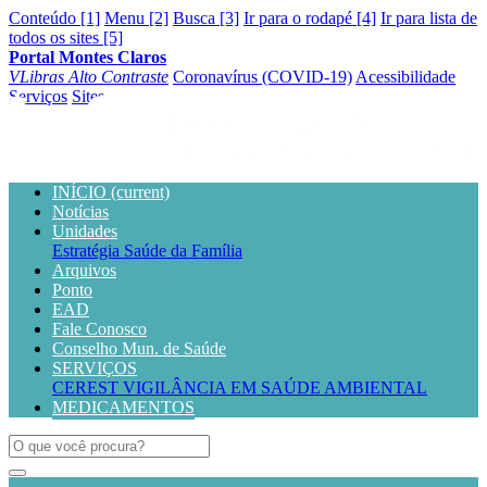
Conteúdo [1]
Menu [2]
Busca [3]
Ir para o rodapé [4]
Ir para lista de
todos os sites [5]
Portal Montes Claros
VLibras
Alto Contraste
Coronavírus (COVID-19)
Acessibilidade
Serviços
Sites
INÍCIO
(current)
Notícias
Unidades
Estratégia Saúde da Família
Arquivos
Ponto
EAD
Fale Conosco
Conselho Mun. de Saúde
SERVIÇOS
CEREST
VIGILÂNCIA EM SAÚDE AMBIENTAL
MEDICAMENTOS