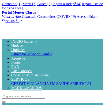
Conteúdo [1]
Menu [2]
Busca [3]
Ir para o rodapé [4]
Ir para lista de
todos os sites [5]
Portal Montes Claros
VLibras
Alto Contraste
Coronavírus (COVID-19)
Acessibilidade
Serviços
Sites
INÍCIO
(current)
Notícias
Unidades
Estratégia Saúde da Família
Arquivos
Ponto
EAD
Fale Conosco
Conselho Mun. de Saúde
SERVIÇOS
CEREST
VIGILÂNCIA EM SAÚDE AMBIENTAL
MEDICAMENTOS