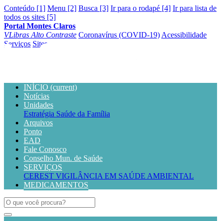
Conteúdo [1]
Menu [2]
Busca [3]
Ir para o rodapé [4]
Ir para lista de
todos os sites [5]
Portal Montes Claros
VLibras
Alto Contraste
Coronavírus (COVID-19)
Acessibilidade
Serviços
Sites
INÍCIO
(current)
Notícias
Unidades
Estratégia Saúde da Família
Arquivos
Ponto
EAD
Fale Conosco
Conselho Mun. de Saúde
SERVIÇOS
CEREST
VIGILÂNCIA EM SAÚDE AMBIENTAL
MEDICAMENTOS