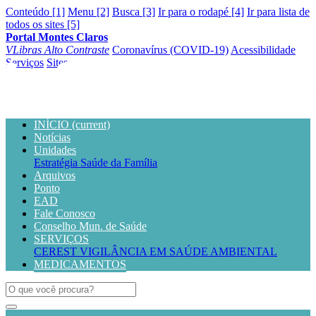
Conteúdo [1]
Menu [2]
Busca [3]
Ir para o rodapé [4]
Ir para lista de
todos os sites [5]
Portal Montes Claros
VLibras
Alto Contraste
Coronavírus (COVID-19)
Acessibilidade
Serviços
Sites
INÍCIO
(current)
Notícias
Unidades
Estratégia Saúde da Família
Arquivos
Ponto
EAD
Fale Conosco
Conselho Mun. de Saúde
SERVIÇOS
CEREST
VIGILÂNCIA EM SAÚDE AMBIENTAL
MEDICAMENTOS