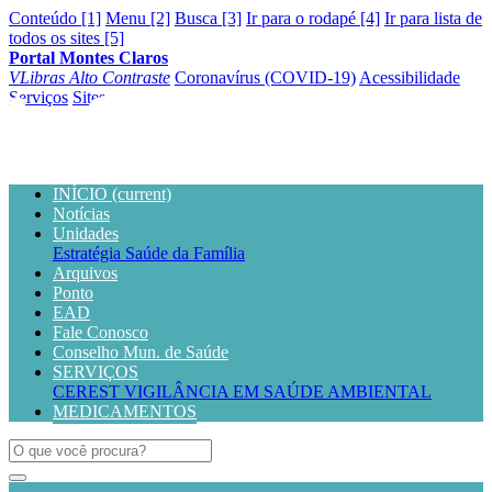
Conteúdo [1]
Menu [2]
Busca [3]
Ir para o rodapé [4]
Ir para lista de
todos os sites [5]
Portal Montes Claros
VLibras
Alto Contraste
Coronavírus (COVID-19)
Acessibilidade
Serviços
Sites
INÍCIO
(current)
Notícias
Unidades
Estratégia Saúde da Família
Arquivos
Ponto
EAD
Fale Conosco
Conselho Mun. de Saúde
SERVIÇOS
CEREST
VIGILÂNCIA EM SAÚDE AMBIENTAL
MEDICAMENTOS