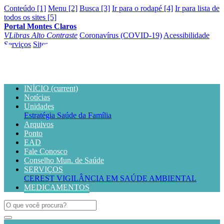
Conteúdo [1]
Menu [2]
Busca [3]
Ir para o rodapé [4]
Ir para lista de
todos os sites [5]
Portal Montes Claros
VLibras
Alto Contraste
Coronavírus (COVID-19)
Acessibilidade
Serviços
Sites
INÍCIO
(current)
Notícias
Unidades
Estratégia Saúde da Família
Arquivos
Ponto
EAD
Fale Conosco
Conselho Mun. de Saúde
SERVIÇOS
CEREST
VIGILÂNCIA EM SAÚDE AMBIENTAL
MEDICAMENTOS