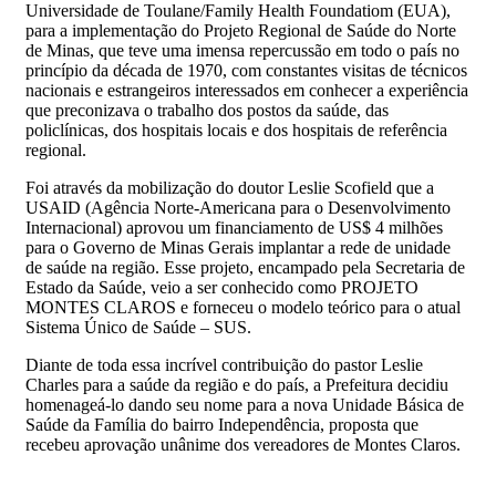
Universidade de Toulane/Family Health Foundatiom (EUA),
para a implementação do Projeto Regional de Saúde do Norte
de Minas, que teve uma imensa repercussão em todo o país no
princípio da década de 1970, com constantes visitas de técnicos
nacionais e estrangeiros interessados em conhecer a experiência
que preconizava o trabalho dos postos da saúde, das
policlínicas, dos hospitais locais e dos hospitais de referência
regional.
Foi através da mobilização do doutor Leslie Scofield que a
USAID (Agência Norte-Americana para o Desenvolvimento
Internacional) aprovou um financiamento de US$ 4 milhões
para o Governo de Minas Gerais implantar a rede de unidade
de saúde na região. Esse projeto, encampado pela Secretaria de
Estado da Saúde, veio a ser conhecido como PROJETO
MONTES CLAROS e forneceu o modelo teórico para o atual
Sistema Único de Saúde – SUS.
Diante de toda essa incrível contribuição do pastor Leslie
Charles para a saúde da região e do país, a Prefeitura decidiu
homenageá-lo dando seu nome para a nova Unidade Básica de
Saúde da Família do bairro Independência, proposta que
recebeu aprovação unânime dos vereadores de Montes Claros.