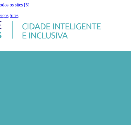
todos os sites [5]
viços
Sites