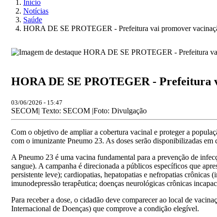
Início
Notícias
Saúde
HORA DE SE PROTEGER - Prefeitura vai promover vacinação 
HORA DE SE PROTEGER - Prefeitura vai
03/06/2026 - 15:47
SECOM| Texto: SECOM |Foto: Divulgação
Com o objetivo de ampliar a cobertura vacinal e proteger a populaçã
com o imunizante Pneumo 23. As doses serão disponibilizadas em 
A Pneumo 23 é uma vacina fundamental para a prevenção de infecçõ
sangue). A campanha é direcionada a públicos específicos que apre
persistente leve); cardiopatias, hepatopatias e nefropatias crônica
imunodepressão terapêutica; doenças neurológicas crônicas incapacit
Para receber a dose, o cidadão deve comparecer ao local de vacina
Internacional de Doenças) que comprove a condição elegível.