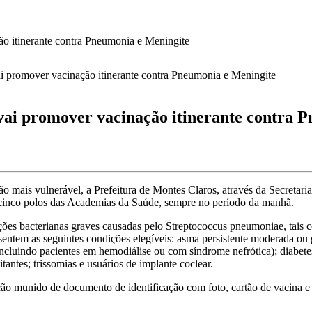
itinerante contra Pneumonia e Meningite
 promover vacinação itinerante contra P
o mais vulnerável, a Prefeitura de Montes Claros, através da Secretari
cinco polos das Academias da Saúde, sempre no período da manhã.
es bacterianas graves causadas pelo Streptococcus pneumoniae, tais 
sentem as seguintes condições elegíveis: asma persistente moderada ou 
s (incluindo pacientes em hemodiálise ou com síndrome nefrótica); diabe
antes; trissomias e usuários de implante coclear.
ção munido de documento de identificação com foto, cartão de vacina e