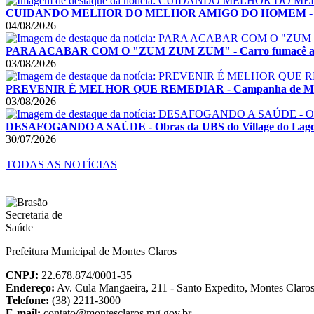
CUIDANDO MELHOR DO MELHOR AMIGO DO HOMEM - Montes C
04/08/2026
PARA ACABAR COM O "ZUM ZUM ZUM" - Carro fumacê acelera
03/08/2026
PREVENIR É MELHOR QUE REMEDIAR - Campanha de Multiv
03/08/2026
DESAFOGANDO A SAÚDE - Obras da UBS do Village do Lago I
30/07/2026
TODAS AS NOTÍCIAS
Prefeitura Municipal de Montes Claros
CNPJ:
22.678.874/0001-35
Endereço:
Av. Cula Mangaeira, 211 - Santo Expedito, Montes Clar
Telefone:
(38) 2211-3000
E-mail:
contato@montesclaros.mg.gov.br