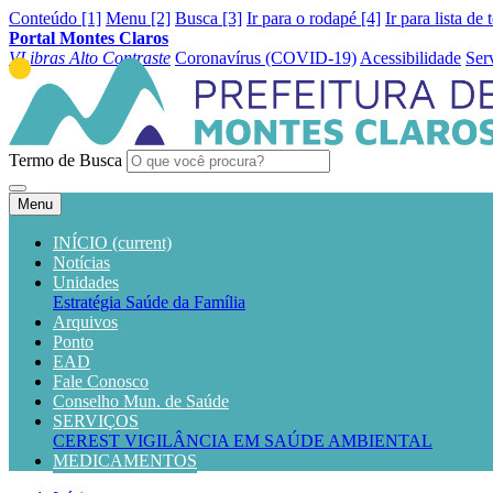
Conteúdo [1]
Menu [2]
Busca [3]
Ir para o rodapé [4]
Ir para lista de 
Portal Montes Claros
VLibras
Alto Contraste
Coronavírus (COVID-19)
Acessibilidade
Ser
Termo de Busca
Menu
INÍCIO
(current)
Notícias
Unidades
Estratégia Saúde da Família
Arquivos
Ponto
EAD
Fale Conosco
Conselho Mun. de Saúde
SERVIÇOS
CEREST
VIGILÂNCIA EM SAÚDE AMBIENTAL
MEDICAMENTOS