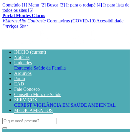
Conteúdo [1]
Menu [2]
Busca [3]
Ir para o rodapé [4]
Ir para lista de
todos os sites [5]
Portal Montes Claros
VLibras
Alto Contraste
Coronavírus (COVID-19)
Acessibilidade
Serviços
Sites
INÍCIO
(current)
Notícias
Unidades
Estratégia Saúde da Família
Arquivos
Ponto
EAD
Fale Conosco
Conselho Mun. de Saúde
SERVIÇOS
CEREST
VIGILÂNCIA EM SAÚDE AMBIENTAL
MEDICAMENTOS