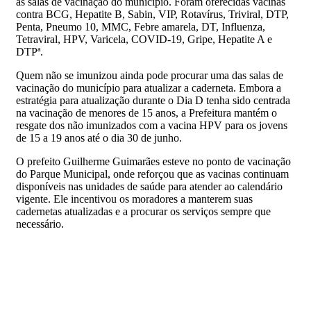
as salas de vacinação do município. Foram oferecidas vacinas
contra BCG, Hepatite B, Sabin, VIP, Rotavírus, Triviral, DTP,
Penta, Pneumo 10, MMC, Febre amarela, DT, Influenza,
Tetraviral, HPV, Varicela, COVID-19, Gripe, Hepatite A e
DTPª.
Quem não se imunizou ainda pode procurar uma das salas de
vacinação do município para atualizar a caderneta. Embora a
estratégia para atualização durante o Dia D tenha sido centrada
na vacinação de menores de 15 anos, a Prefeitura mantém o
resgate dos não imunizados com a vacina HPV para os jovens
de 15 a 19 anos até o dia 30 de junho.
O prefeito Guilherme Guimarães esteve no ponto de vacinação
do Parque Municipal, onde reforçou que as vacinas continuam
disponíveis nas unidades de saúde para atender ao calendário
vigente. Ele incentivou os moradores a manterem suas
cadernetas atualizadas e a procurar os serviços sempre que
necessário.