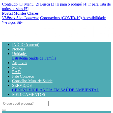
Conteúdo [1]
Menu [2]
Busca [3]
Ir para o rodapé [4]
Ir para lista de
todos os sites [5]
Portal Montes Claros
VLibras
Alto Contraste
Coronavírus (COVID-19)
Acessibilidade
Serviços
Sites
INÍCIO
(current)
Notícias
Unidades
Estratégia Saúde da Família
Arquivos
Ponto
EAD
Fale Conosco
Conselho Mun. de Saúde
SERVIÇOS
CEREST
VIGILÂNCIA EM SAÚDE AMBIENTAL
MEDICAMENTOS