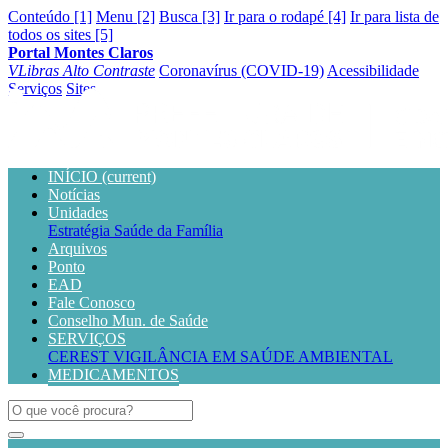
Conteúdo [1]
Menu [2]
Busca [3]
Ir para o rodapé [4]
Ir para lista de
todos os sites [5]
Portal Montes Claros
VLibras
Alto Contraste
Coronavírus (COVID-19)
Acessibilidade
Serviços
Sites
INÍCIO
(current)
Notícias
Unidades
Estratégia Saúde da Família
Arquivos
Ponto
EAD
Fale Conosco
Conselho Mun. de Saúde
SERVIÇOS
CEREST
VIGILÂNCIA EM SAÚDE AMBIENTAL
MEDICAMENTOS