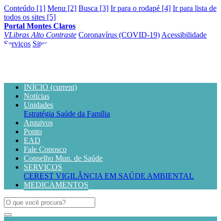
Conteúdo [1]
Menu [2]
Busca [3]
Ir para o rodapé [4]
Ir para lista de
todos os sites [5]
Portal Montes Claros
VLibras
Alto Contraste
Coronavírus (COVID-19)
Acessibilidade
Serviços
Sites
INÍCIO
(current)
Notícias
Unidades
Estratégia Saúde da Família
Arquivos
Ponto
EAD
Fale Conosco
Conselho Mun. de Saúde
SERVIÇOS
CEREST
VIGILÂNCIA EM SAÚDE AMBIENTAL
MEDICAMENTOS