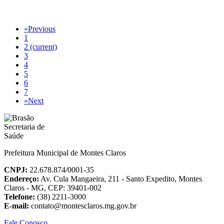
«
Previous
1
2
(current)
3
4
5
6
7
»
Next
Prefeitura Municipal de Montes Claros
CNPJ:
22.678.874/0001-35
Endereço:
Av. Cula Mangaeira, 211 - Santo Expedito, Montes
Claros - MG, CEP: 39401-002
Telefone:
(38) 2211-3000
E-mail:
contato@montesclaros.mg.gov.br
Fale Conosco