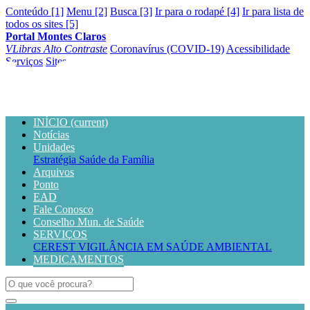
Conteúdo [1]
Menu [2]
Busca [3]
Ir para o rodapé [4]
Ir para lista de
todos os sites [5]
Portal Montes Claros
VLibras
Alto Contraste
Coronavírus (COVID-19)
Acessibilidade
Serviços
Sites
INÍCIO
(current)
Notícias
Unidades
Estratégia Saúde da Família
Arquivos
Ponto
EAD
Fale Conosco
Conselho Mun. de Saúde
SERVIÇOS
CEREST
VIGILÂNCIA EM SAÚDE AMBIENTAL
MEDICAMENTOS