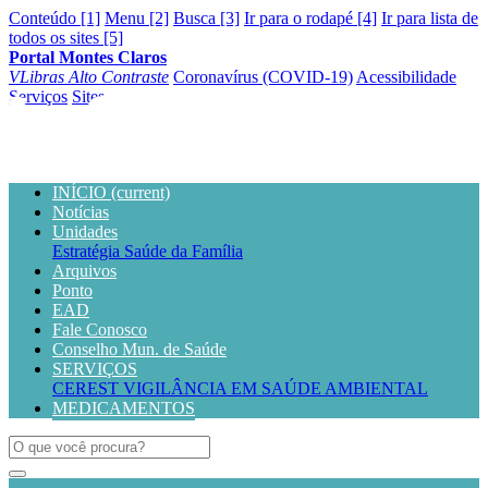
Conteúdo [1]
Menu [2]
Busca [3]
Ir para o rodapé [4]
Ir para lista de
todos os sites [5]
Portal Montes Claros
VLibras
Alto Contraste
Coronavírus (COVID-19)
Acessibilidade
Serviços
Sites
INÍCIO
(current)
Notícias
Unidades
Estratégia Saúde da Família
Arquivos
Ponto
EAD
Fale Conosco
Conselho Mun. de Saúde
SERVIÇOS
CEREST
VIGILÂNCIA EM SAÚDE AMBIENTAL
MEDICAMENTOS