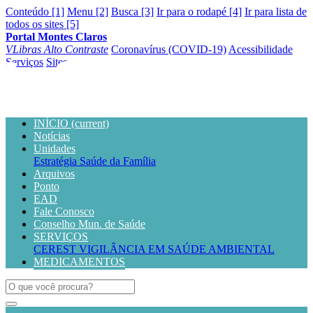
Conteúdo [1]
Menu [2]
Busca [3]
Ir para o rodapé [4]
Ir para lista de
todos os sites [5]
Portal Montes Claros
VLibras
Alto Contraste
Coronavírus (COVID-19)
Acessibilidade
Serviços
Sites
INÍCIO
(current)
Notícias
Unidades
Estratégia Saúde da Família
Arquivos
Ponto
EAD
Fale Conosco
Conselho Mun. de Saúde
SERVIÇOS
CEREST
VIGILÂNCIA EM SAÚDE AMBIENTAL
MEDICAMENTOS